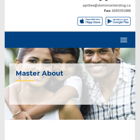
aprillee@dominionlending.ca
Fax:
6045591888
Master About