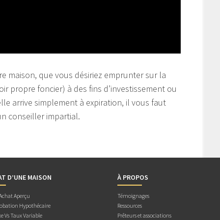
e maison, que vous désiriez emprunter sur la
oir propre foncier) à des fins d’investissement ou
le arrive simplement à expiration, il vous faut
n conseiller impartial.
AT D’UNE MAISON
À PROPOS
 Achat Aperçu
Témoignages
obation Hypothécaire
Ressources
e Vs Taux Variable
Prêteurs et associations