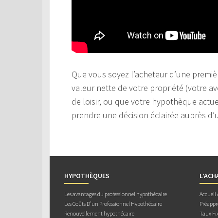
Que vous soyez l’acheteur d’une premièr
valeur nette de votre propriété (votre av
de loisir, ou que votre hypothèque actuel
prendre une décision éclairée auprès d’u
HYPOTHÈQUES
L’ACH
Les avantages du professionnel hypothécaire
Accueil
Les Coûts D’un Professionnel Hypothécaire
Préappr
Renouvellement hypothécaire
Taux Fix