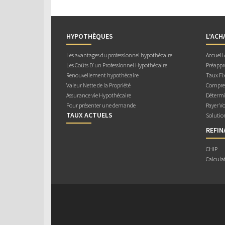
HYPOTHÈQUES
L’ACH
Les avantages du professionnel hypothécaire
Accueil
Les Coûts D’un Professionnel Hypothécaire
Préappr
Renouvellement hypothécaire
Taux Fix
Valeur Nette de la Propriété
Compren
Assurance vie Hypothécaire
Détermi
Pour présenter une demande
Payer V
TAUX ACTUELS
Solutio
REFI
CHIP
Calcula