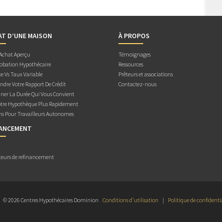
AT D’UNE MAISON
À PROPOS
 Achat Aperçu
Témoignages
obation Hypothécaire
Ressources
e Vs Taux Variable
Prêteurs et associations
dre Votre Rapport De Crédit
Contactez-nous
ner La Durée Qui Vous Convient
otre Hypothèque Plus Rapidement
ns Pour Travailleurs Autonomes
NANCEMENT
teurs de refinancement
© 2026 Centres Hypothécaires Dominion
Conditions d’utilisation
|
Politique de confidenti