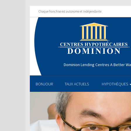
Chaque franchise est autonome et indépendante
Dominion Lending Centres A Better W
BONJOUR
TAUX ACTUELS
HYPOTHÈQUES