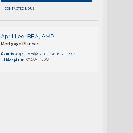
CONTACTEZ-NOUS
April Lee, BBA, AMP
Mortgage Planner
aprillee@dominionlending.ca
Courriel:
6045591888
Télécopieur: