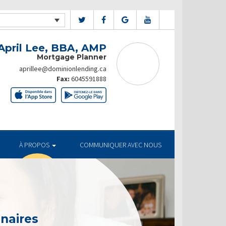
April Lee, BBA, AMP
Mortgage Planner
aprillee@dominionlending.ca
Fax:
6045591888
À PROPOS
COMMUNIQUER AVEC NOUS
enaires