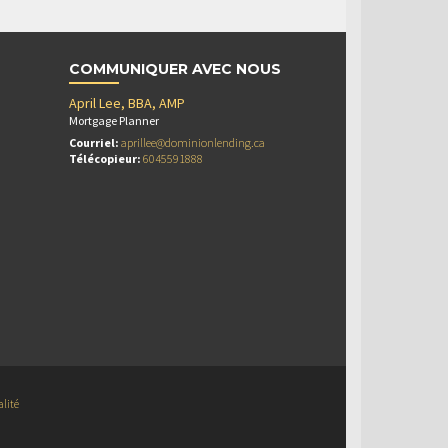
COMMUNIQUER AVEC NOUS
April Lee, BBA, AMP
Mortgage Planner
Courriel:
aprillee@dominionlending.ca
Télécopieur:
6045591888
alité